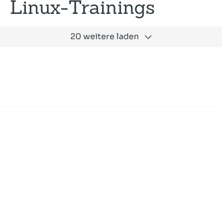
Linux-Trainings
20 weitere laden
Expertise
Unternehmen
Akademie
Jobs
Consulting
Ausbildung
Services
News und Presse
SLAC
Referenzen
Impressum