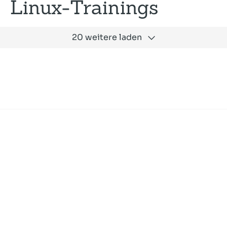
Linux-Trainings
20 weitere laden
Expertise
Unternehmen
Akademie
Jobs
Consulting
Ausbildung
Services
News und Presse
SLAC
Referenzen
Impressum