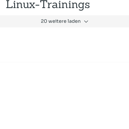
Linux-Trainings
20 weitere laden
Expertise
Unternehmen
Akademie
Jobs
Consulting
Ausbildung
Services
News und Presse
SLAC
Referenzen
Impressum