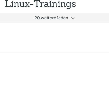
Linux-Trainings
20 weitere laden
Expertise
Unternehmen
Akademie
Jobs
Consulting
Ausbildung
Services
News und Presse
SLAC
Referenzen
Impressum