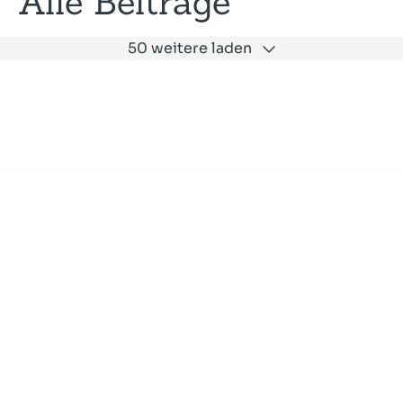
Alle Beiträge
50 weitere laden
Expertise
Unternehmen
Akademie
Jobs
Consulting
Ausbildung
Services
News und Presse
SLAC
Referenzen
Impressum
Datenschutz