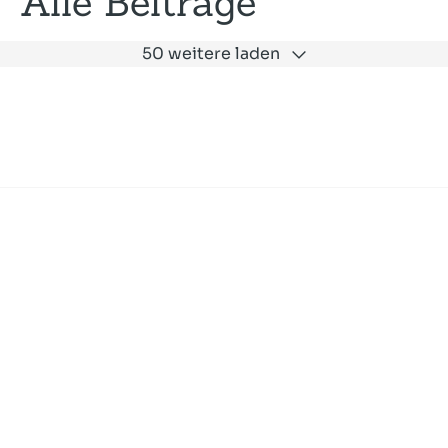
Alle Beiträge
50 weitere laden
Expertise
Unternehmen
Akademie
Jobs
Consulting
Ausbildung
Services
News und Presse
SLAC
Referenzen
Impressum
Datenschutz