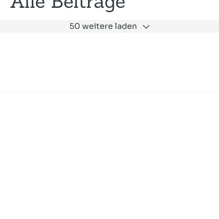
Alle Beiträge
50 weitere laden
Expertise
Unternehmen
Akademie
Jobs
Consulting
Ausbildung
Services
News und Presse
SLAC
Referenzen
Impressum
Datenschutz