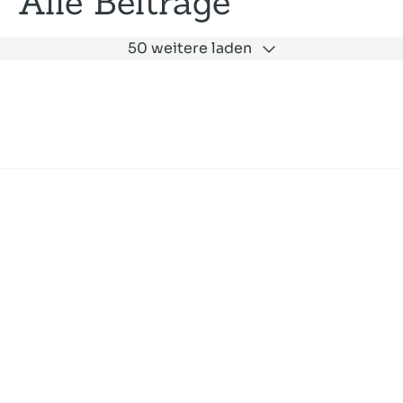
Alle Beiträge
50 weitere laden
Expertise
Unternehmen
Akademie
Jobs
Consulting
Ausbildung
Services
News und Presse
SLAC
Referenzen
Impressum
Datenschutz