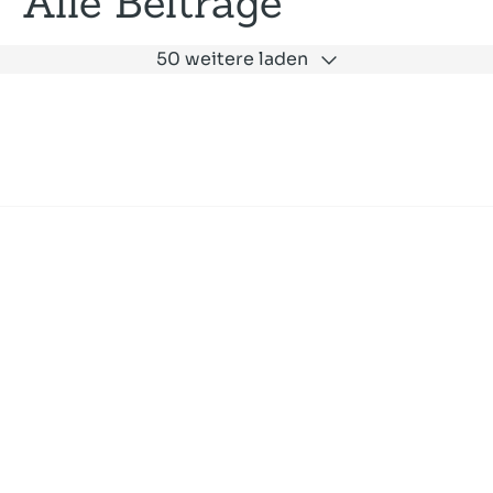
Alle Beiträge
50 weitere laden
Expertise
Unternehmen
Akademie
Jobs
Consulting
Ausbildung
Services
News und Presse
SLAC
Referenzen
Impressum
Datenschutz