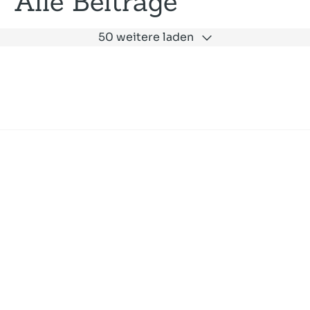
Alle Beiträge
50 weitere laden
Expertise
Unternehmen
Akademie
Jobs
Consulting
Ausbildung
Services
News und Presse
SLAC
Referenzen
Impressum
Datenschutz