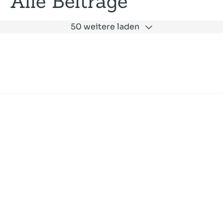
Alle Beiträge
50 weitere laden
Expertise
Unternehmen
Akademie
Jobs
Consulting
Ausbildung
Services
News und Presse
SLAC
Referenzen
Impressum
Datenschutz