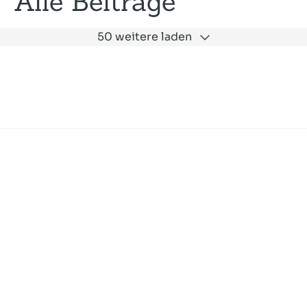
Alle Beiträge
50 weitere laden
Expertise
Unternehmen
Akademie
Jobs
Consulting
Ausbildung
Services
News und Presse
SLAC
Referenzen
Impressum
Datenschutz