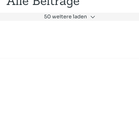
Alle Beiträge
50 weitere laden
Expertise
Unternehmen
Akademie
Jobs
Consulting
Ausbildung
Services
News und Presse
SLAC
Referenzen
Impressum
Datenschutz