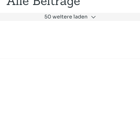
Alle Beiträge
50 weitere laden
Expertise
Unternehmen
Akademie
Jobs
Consulting
Ausbildung
Services
News und Presse
SLAC
Referenzen
Impressum
Datenschutz