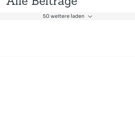
Alle Beiträge
50 weitere laden
Expertise
Unternehmen
Akademie
Jobs
Consulting
Ausbildung
Services
News und Presse
SLAC
Referenzen
Impressum
Datenschutz