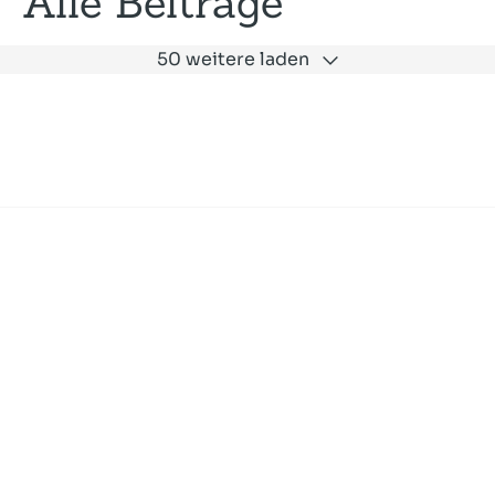
Alle Beiträge
50 weitere laden
Expertise
Unternehmen
Akademie
Jobs
Consulting
Ausbildung
Services
News und Presse
SLAC
Referenzen
Impressum
Datenschutz