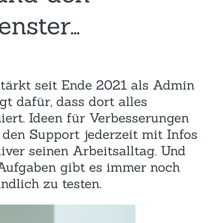
Hotel und Rahmenprogramm
Rspamd
Proxmox
enster…
Teilnahme & Rabatte
Spamhaus
Solution Hosting
Hygienekonzept
stärkt seit Ende 2021 als Admin
t dafür, dass dort alles
iert. Ideen für Verbesserungen
den Support jederzeit mit Infos
iver seinen Arbeitsalltag. Und
n Aufgaben gibt es immer noch
ndlich zu testen.