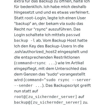
extra für das Backup zu öffnen, halte ich
für bedenklich. Ich habe mich deshalb
hingesetzt und und es etwas verfeinert.
Statt root-Login, legte ich einen User
"backup" an, der bekam via sudo das
Recht nur "rsync" auszuführen. Das
Login schaltete ich mittels
passwd
ab. Vom Backup Host hatte
backup -l
ich den Key des Backup-Users in die
.ssh/authorized_host2 eingespielt und
die entsprechenden Restriktionen
(
) wie im Artikel
command=rsync ...
eingepflegt, mit dem Unterschied das
dem Ganzen das "sudo" vorangestellt
wird (
command="sudo rsync --server
). Das Backupscript greift
--sender ...
nun statt auf
auf
root@[zu_sichernder_server]
zu.
backup@[zu_sichernder_server]