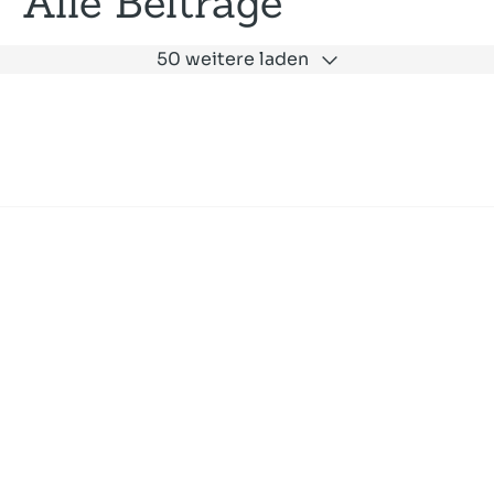
Alle Beiträge
50 weitere laden
Expertise
Unternehmen
Akademie
Jobs
Consulting
Ausbildung
Services
News und Presse
SLAC
Referenzen
Impressum
Datenschutz