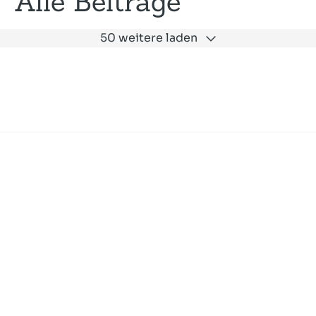
Alle Beiträge
50 weitere laden
Expertise
Unternehmen
Akademie
Jobs
Consulting
Ausbildung
Services
News und Presse
SLAC
Referenzen
Impressum
Datenschutz