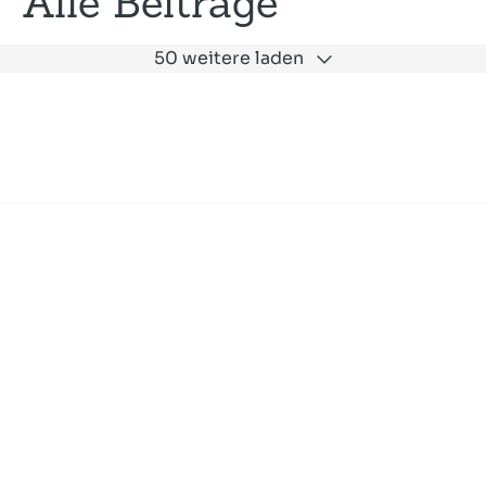
Alle Beiträge
50 weitere laden
Expertise
Unternehmen
Akademie
Jobs
Consulting
Ausbildung
Services
News und Presse
SLAC
Referenzen
Impressum
Datenschutz