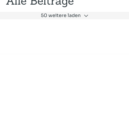
Alle Beiträge
50 weitere laden
Expertise
Unternehmen
Akademie
Jobs
Consulting
Ausbildung
Services
News und Presse
SLAC
Referenzen
Impressum
Datenschutz