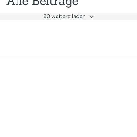
Alle Beiträge
50 weitere laden
Expertise
Unternehmen
Akademie
Jobs
Consulting
Ausbildung
Services
News und Presse
SLAC
Referenzen
Impressum
Datenschutz