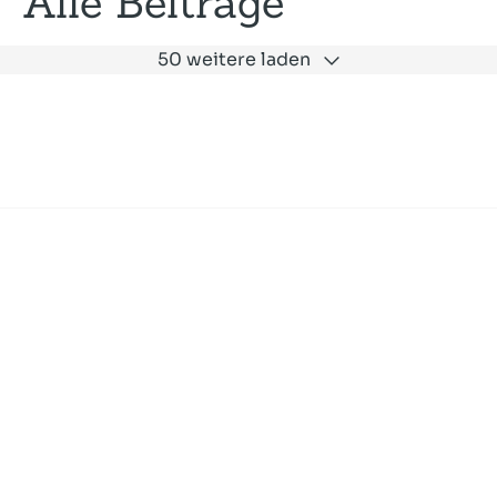
Alle Beiträge
50 weitere laden
Expertise
Unternehmen
Akademie
Jobs
Consulting
Ausbildung
Services
News und Presse
SLAC
Referenzen
Impressum
Datenschutz