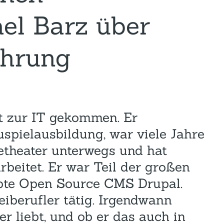
Hotel und Rahmenprogramm
Rspamd
Proxmox
el Barz über
Teilnahme & Rabatte
Spamhaus
Solution Hosting
ührung
Hygienekonzept
st zur IT gekommen. Er
uspielausbildung, war viele Jahre
etheater unterwegs und hat
rbeitet. Er war Teil der großen
bte Open Source CMS Drupal.
eiberufler tätig. Irgendwann
er liebt, und ob er das auch in